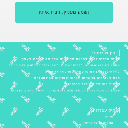
נשמע מעניין, דברו איתי!
בין שירותינו
בניית אתרים
בניית דפי נחיתה
בניית אתר חנות
מיתוג לעסק
מיתוג לאירועים
מיתוג לכנסים
עיצוב לוגו
עיצוב לדפוס
קידום בגוגל
Google PPC
יצירת סרטוני AI
סרטוני אנימציה
פרסום וקידום ברשתות חברתיות
פרסום באינסטגרם
פרסום בפייסבוק
קידום בטיקטוק
עיצוב כרטיסי ביקור וניירת משרדית
תפריט דיגיטלי
עיצוב מוצרים
תיק עבודות
מיתוג
אתרים ודפי נחיתה